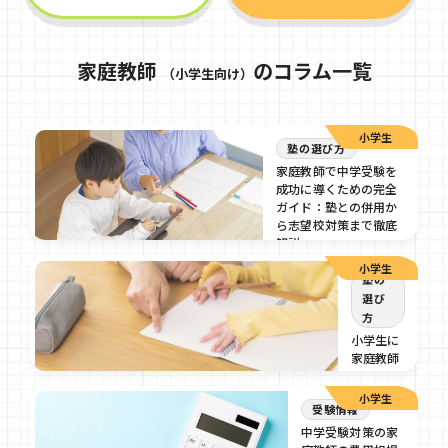
家庭教師
のコラム一覧
（小学生向け）
小学生
塾の選び方
家庭教師で中学受験を
成功に導くための完全
ガイド：塾との併用か
ら志望校対策まで徹底
解説
小学生
2026/07/17
塾の
選び
方
小学生に
家庭教師
がおすす
め！その
小学生
受験情報
理由や費
用、目的
中学受験対策の家
別の選び