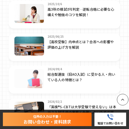
2025/10/6
高3秋の模試がE判定…逆転合格に必要な心
構えや勉強のコツを解説！
2025/06/25
【高校受験】内申点とは？合否への影響や
評価の上げ方を解説
2024/09/4
総合型選抜（旧AO入試）に受かる人・向い
ている人の特徴とは？
2026/02/2
「英検®S-CBTは大学受験で使えない」は本
PAGE
当？入試活用の実態と失敗しないための戦
住所の入力は不要！
略的活用法をプロが解説
お問い合わせ・資料請求
電話でお問い合わせ