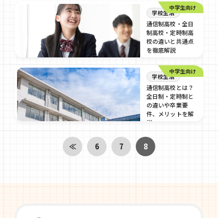
中学生向け
学校生活
通信制高校・全日
制高校・定時制高
校の違いと共通点
を徹底解説
2024/09/4
中学生向け
学校生活
通信制高校とは？
全日制・定時制と
の違いや卒業要
件、メリットを解
説
2024/09/4
≪
6
7
8