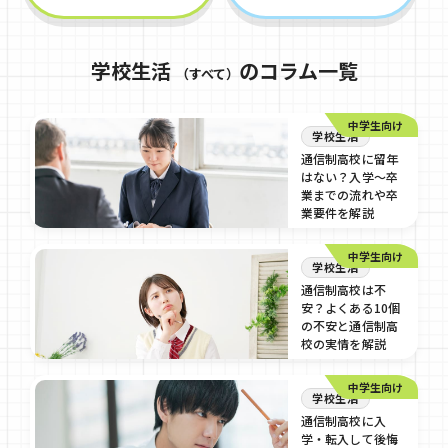
学校生活
のコラム一覧
（すべて）
中学生向け
学校生活
通信制高校に留年
はない？入学～卒
業までの流れや卒
業要件を解説
2024/09/10
中学生向け
学校生活
通信制高校は不
安？よくある10個
の不安と通信制高
校の実情を解説
2024/09/10
中学生向け
学校生活
通信制高校に入
学・転入して後悔