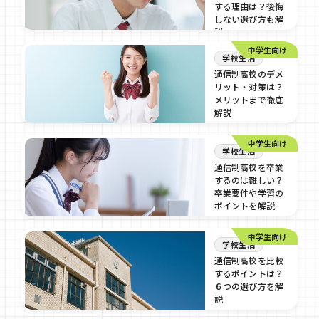
する理由は？後悔
しない選び方も解
説
中学生向け
2024/09/10
学校生活
通信制高校のデメ
リット・対策は？
メリットまで徹底
解説
2024/09/6
中学生向け
学校生活
通信制高校を卒業
するのは難しい？
卒業要件や学習の
ポイントを解説
2024/09/4
中学生向け
学校生活
通信制高校を比較
するポイントは？
６つの選び方を解
説
2024/09/4