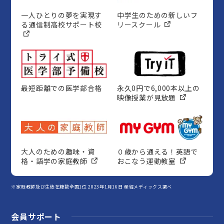
一人ひとりの夢を実現す
中学生のための新しいフ
る通信制高校サポート校
リースクール
最短距離での医学部合格
永久0円で6,000本以上の
映像授業が見放題
大人のための趣味・資
０歳から通える！英語で
格・語学の家庭教師
おこなう運動教室
※家庭教師及び生徒在籍数全国1位 2023年1月16日 産經メディックス調べ
会員サポート