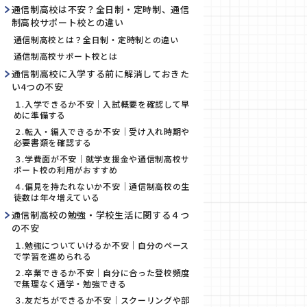
通信制高校は不安？全日制・定時制、通信
制高校サポート校との違い
通信制高校とは？全日制・定時制との違い
通信制高校サポート校とは
通信制高校に入学する前に解消しておきた
い4つの不安
１.入学できるか不安｜入試概要を確認して早
めに準備する
２.転入・編入できるか不安｜受け入れ時期や
必要書類を確認する
３.学費面が不安｜就学支援金や通信制高校サ
ポート校の利用がおすすめ
４.偏見を持たれないか不安｜通信制高校の生
徒数は年々増えている
通信制高校の勉強・学校生活に関する４つ
の不安
１.勉強についていけるか不安｜自分のペース
で学習を進められる
２.卒業できるか不安｜自分に合った登校頻度
で無理なく通学・勉強できる
３.友だちができるか不安｜スクーリングや部