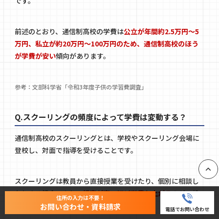
です。
前述のとおり、通信制高校の学費は
公立が年間約2.5万円〜5
万円、私立が約20万円〜100万円のため、通信制高校のほう
が学費が安い
傾向があります。
参考：文部科学省「
令和3年度子供の学習費調査
」
Q.スクーリングの頻度によって学費は変動する？
通信制高校のスクーリングとは、学校やスクーリング会場に
登校し、対面で指導を受けることです。
スクーリングは教員から直接授業を受けたり、個別に相談し
PAGE
たりする機会であり、
頻度が高いほど学費も上がる
のが一般
住所の入力は不要！
的です。
お問い合わせ・資料請求
電話でお問い合わせ