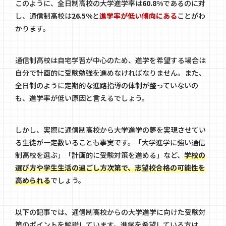
このように、全日制高校の大学進学率は
60.8%
であるのに対
し、通信制高校は
26.5%
と
進学率が低い傾向にある
ことがわ
かります。
通信制高校は自宅学習が中心のため、進学を希望する場合は
自分で計画的に受験勉強を進めなければなりません。また、
全日制のように定期的な進路指導の体制が整っていないの
も、進学率が低い原因と言えるでしょう。
しかし、実際に通信制高校から大学進学の夢を実現させてい
る生徒が一定数いることも事実です。「大学進学に強い通信
制高校を選ぶ」「計画的に受験対策を進める」など、
学校の
選び方や学生生活の過ごし方次第で、志望校合格の可能性を
高められる
でしょう。
以下の記事では、通信制高校からの大学進学に向けた受験対
策のポイントを解説しています。進学を希望している方は、