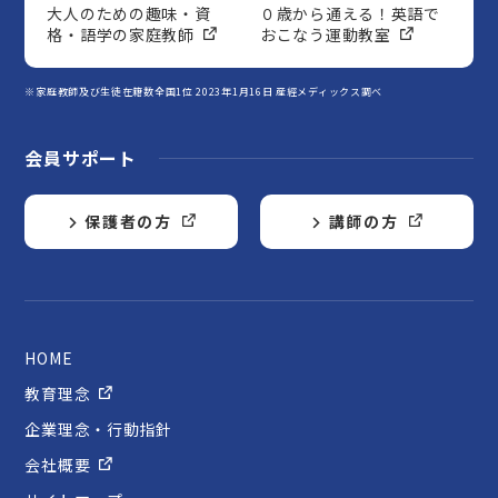
大人のための趣味・資
０歳から通える！英語で
格・語学の家庭教師
おこなう運動教室
※家庭教師及び生徒在籍数全国1位 2023年1月16日 産經メディックス調べ
会員サポート
保護者の方
講師の方
HOME
教育理念
企業理念・行動指針
会社概要