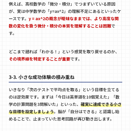
例えば、高校数学の「微分・積分」でつまずいている原因
が、実は中学数学の「y=ax^2」の理解不足にあるといったケ
ースです。
y = ax^2の概念が曖昧なままでは、より高度な関
数の変化を扱う微分・積分の本質を理解することは困難
で
す。
どこまで遡れば「わかる！」という感覚を取り戻せるのか、
その境界線を特定することが重要
です。
3-3. 小さな成功体験の積み重ね
いきなり「次のテストで平均点を取る」という目標を立てる
のは逆効果です。まずは「今日は英単語を10個覚えた」「数
学の計算問題を3問解いた」といった、
確実に達成できる小さ
な目標を設定しましょう
。脳が「自分はできる」と認識し始
めることで、止まっていた思考回路が再び動き出します。