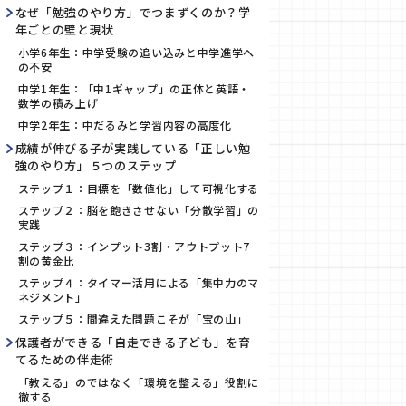
なぜ「勉強のやり方」でつまずくのか？学
年ごとの壁と現状
小学6年生：中学受験の追い込みと中学進学へ
の不安
中学1年生：「中1ギャップ」の正体と英語・
数学の積み上げ
中学2年生：中だるみと学習内容の高度化
成績が伸びる子が実践している「正しい勉
強のやり方」５つのステップ
ステップ１：目標を「数値化」して可視化する
ステップ２：脳を飽きさせない「分散学習」の
実践
ステップ３：インプット3割・アウトプット7
割の黄金比
ステップ４：タイマー活用による「集中力のマ
ネジメント」
ステップ５：間違えた問題こそが「宝の山」
保護者ができる「自走できる子ども」を育
てるための伴走術
「教える」のではなく「環境を整える」役割に
徹する