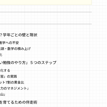
？学年ごとの壁と現状
進学への不安
英語・数学の積み上げ
化
い勉強のやり方」５つのステップ
視化する
学習」の実践
ット7割の黄金比
中力のマネジメント」
の山」
を育てるための伴走術