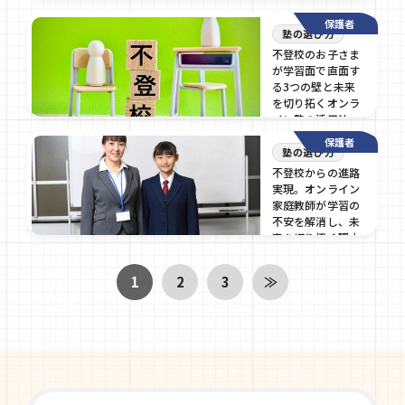
2026/04/14
保護者
塾の選び方
不登校のお子さま
が学習面で直面す
る3つの壁と未来
を切り拓くオンラ
イン塾の活用法
保護者
2026/04/13
塾の選び方
不登校からの進路
実現。オンライン
家庭教師が学習の
不安を解消し、未
来を切り拓く理由
2026/04/13
1
2
3
≫