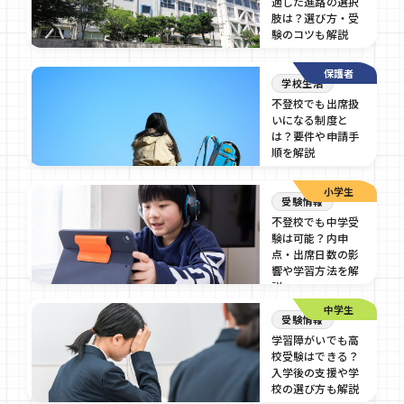
適した進路の選択
肢は？選び方・受
験のコツも解説
2026/05/2
保護者
学校生活
不登校でも出席扱
いになる制度と
は？要件や申請手
順を解説
2026/05/2
小学生
受験情報
不登校でも中学受
験は可能？内申
点・出席日数の影
響や学習方法を解
説
中学生
2026/04/14
受験情報
学習障がいでも高
校受験はできる？
入学後の支援や学
校の選び方も解説