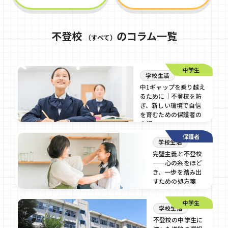
不登校
のコラム一覧
（すべて）
中学生
学校生活
中1ギャップを乗り越え
るために｜不登校を防
ぎ、新しい環境で自信
を育むための保護者の
心得
保護者
2026/07/17
学校生活
完璧主義と不登校
——心の糸をほど
き、一歩を踏み出
すための処方箋
2026/05/3
中学生
学校生活
不登校の中学生に