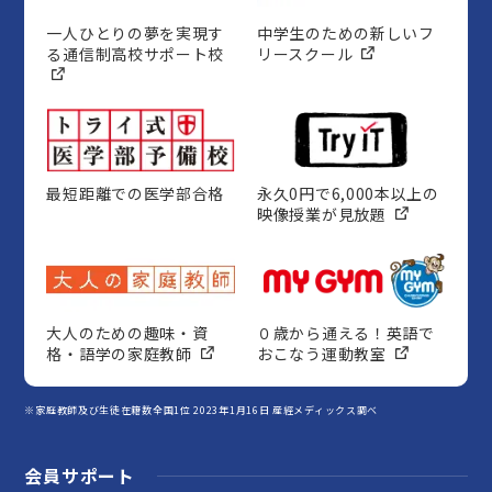
一人ひとりの夢を実現す
中学生のための新しいフ
る通信制高校サポート校
リースクール
最短距離での医学部合格
永久0円で6,000本以上の
映像授業が見放題
大人のための趣味・資
０歳から通える！英語で
格・語学の家庭教師
おこなう運動教室
※家庭教師及び生徒在籍数全国1位 2023年1月16日 産經メディックス調べ
会員サポート