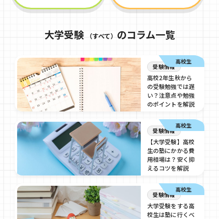
大学受験
のコラム一覧
（すべて）
高校生
受験情報
高校2年生秋から
の受験勉強では遅
い？注意点や勉強
のポイントを解説
2025/06/25
高校生
受験情報
【大学受験】高校
生の塾にかかる費
用相場は？安く抑
えるコツを解説
2025/06/25
高校生
受験情報
大学受験をする高
校生は塾に行くべ