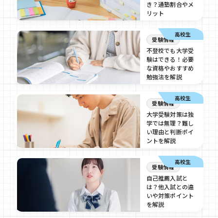
き？通塾割合やメ
リット
2025/05/23
高校生
受験情報
不登校でも大学受
験はできる！必要
な資格やおすすめ
勉強法を解説
2025/05/16
高校生
受験情報
大学受験対策は独
学では無理？難し
い理由と判断ポイ
ントを解説
2025/02/7
高校生
受験情報
自己推薦入試と
は？他入試との違
いや対策ポイント
を解説
2024/12/16