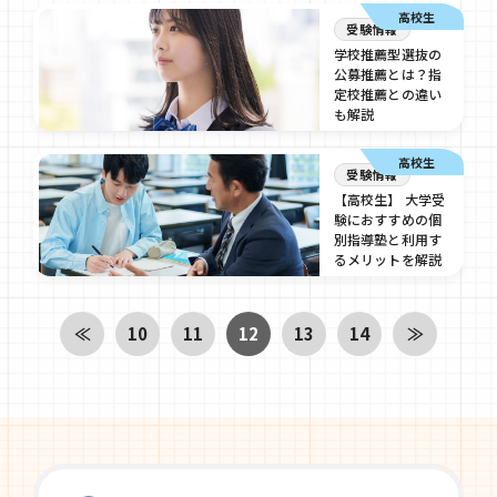
高校生
受験情報
学校推薦型選抜の
公募推薦とは？指
定校推薦との違い
も解説
2024/12/16
高校生
受験情報
【高校生】 大学受
験におすすめの個
別指導塾と利用す
るメリットを解説
2024/12/16
≪
10
11
12
13
14
≫