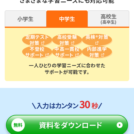
さまざまな学習ニーズにも対応可能
高校生
小学生
中学生
(高卒生)
定期テスト
高校受験
英検®対策
対策
対策
不登校
中高一貫校
内部進学
サポート
サポート
対策
一人ひとりの学習ニーズに合わせた
サポートが可能です。
30
入力はカンタン
秒
資料
をダウンロード
無料