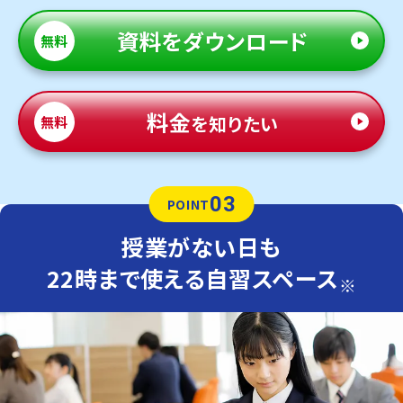
資料
をダウンロード
無料
料金
を知りたい
無料
03
POINT
授業がない日も
22時まで使える自習スペース
※