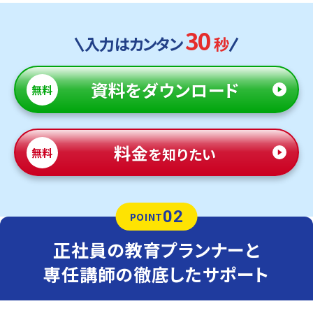
30
入力はカンタン
秒
資料
をダウンロード
無料
料金
を知りたい
無料
02
POINT
正社員の教育プランナーと
専任講師の徹底したサポート