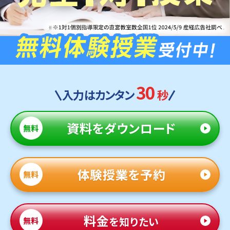
30
入力はカンタン
秒
資料
をダウンロード
無料
体験授業を予約
無料
料金
を知りたい
無料