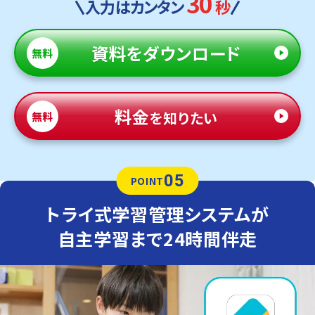
30
入力はカンタン
秒
資料
をダウンロード
無料
料金
を知りたい
無料
05
POINT
トライ式学習管理システムが
自主学習まで24時間伴走