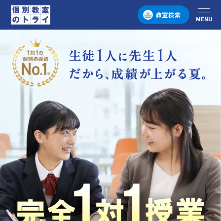
教室検索
MENU
メニュー
個別教室のトライ 1対1の個別指導