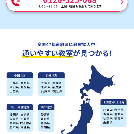
9:00～23:00
／
土日・祝日も受付しております
全国47都道府県に教室拡大中!
通いやすい教室
が見つかる!
中国地方
近畿地方
広島県
島根県
大阪府
滋賀県
岡山県
鳥取県
京都県
奈良県
山口県
兵庫県
和歌山県
北海道・東北地方
九州・沖縄地方
四国地方
北海道
岩手県
青森県
宮城県
福岡県
大分県
愛媛県
秋田県
福島県
佐賀県
宮崎県
香川県
山形県
長崎県
鹿児島県
徳島県
熊本県
沖縄県
高知県