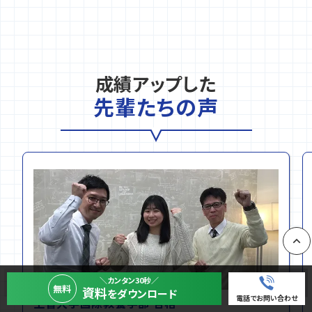
成績アップした
先輩たちの声
PAGE
＼カンタン30秒／
無料
資料
をダウンロード
電話でお問い合わせ
上智大学国際教養学部 合格