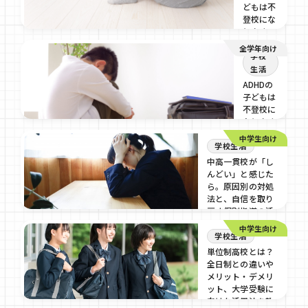
どもは不
2026/03/3
登校にな
りやす
い？よく
全学年向け
ある原因
学校
や対応方
生活
法を解説
ADHDの
子どもは
2026/03/3
不登校に
なりやす
い？関係
中学生向け
学校生活
性や対応
のコツを
中高一貫校が「し
解説
んどい」と感じた
ら。原因別の対処
2026/02/4
法と、自信を取り
戻す個別指導の活
用術
中学生向け
学校生活
2026/01/22
単位制高校とは？
全日制との違いや
メリット・デメリ
ット、大学受験に
向けた活用法を教