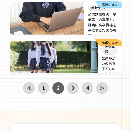
育のプロが徹底解
高校生向け
説
学校生活
通信制高校の「卒
2026/01/22
業率」の真実と、
確実に高卒資格を
手にするための戦
略
小学生向け
2026/01/22
学校生
活
発達障が
いのある
子どもの
中学校は
どうす
る？５つ
≪
1
2
3
4
≫
の選択肢
と親がで
きること
2025/12/26