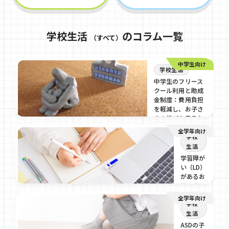
学校生活
のコラム一覧
（すべて）
中学生向け
学校生活
中学生のフリース
クール利用と助成
金制度：費用負担
を軽減し、お子さ
まの学びを守るた
めの完全ガイド
全学年向け
学校
2026/03/9
生活
学習障が
い（LD）
があるお
子さまに
おすすめ
全学年向け
の勉強法
学校
を種類別
生活
に解説！
ASDの子