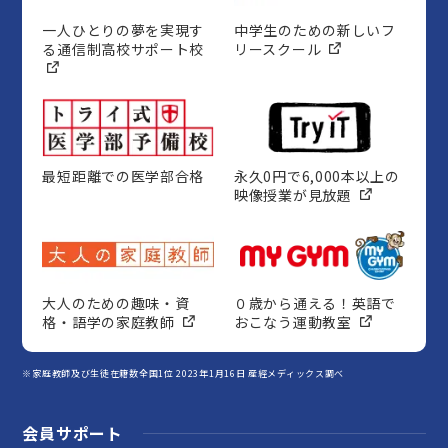
一人ひとりの夢を実現す
中学生のための新しいフ
る通信制高校サポート校
リースクール
最短距離での医学部合格
永久0円で6,000本以上の
映像授業が見放題
大人のための趣味・資
０歳から通える！英語で
格・語学の家庭教師
おこなう運動教室
※家庭教師及び生徒在籍数全国1位 2023年1月16日 産經メディックス調べ
会員サポート