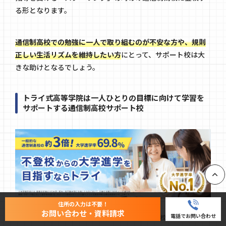
る形となります。
通信制高校での勉強に一人で取り組むのが不安な方や、規則
正しい生活リズムを維持したい方
にとって、サポート校は大
きな助けとなるでしょう。
トライ式高等学院は一人ひとりの目標に向けて学習を
サポートする通信制高校サポート校
PAGE
住所の入力は不要！
お問い合わせ・資料請求
電話でお問い合わせ
参照：
通信制高校で大学進学｜通信制高校・サポート校のトライ式高等